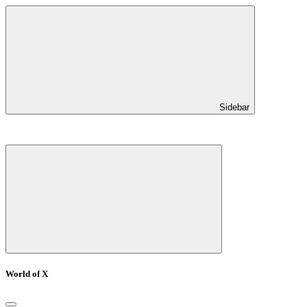
Sidebar
World of X