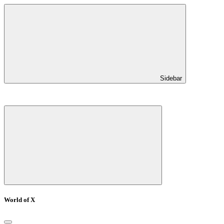
Sidebar
World of X