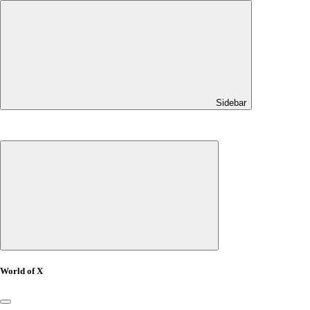
Sidebar
World of X